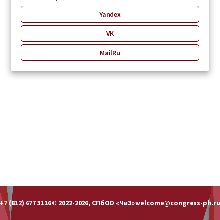
Yandex
VK
MailRu
+7 (812) 677 3116
© 2022-2026, СПбОО «ЧиЗ»
welcome@congress-ph.ru